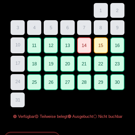
1
2
3
4
5
6
7
8
9
10
11
12
13
14
15
16
17
18
19
20
21
22
23
24
25
26
27
28
29
30
31
🟢 Verfügbar
🟡 Teilweise belegt
🔴 Ausgebucht
⚪ Nicht buchbar